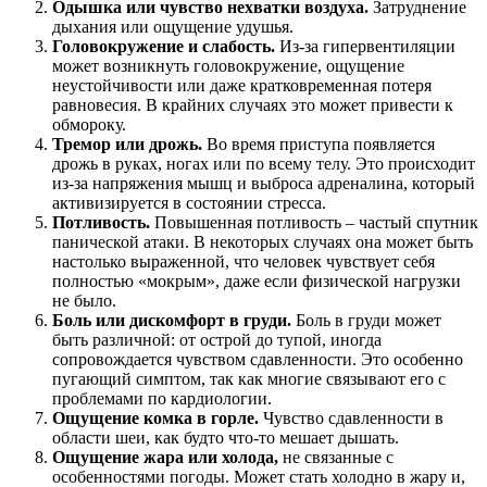
Одышка или чувство нехватки воздуха.
Затруднение
дыхания или ощущение удушья.
Головокружение и слабость.
Из-за гипервентиляции
может возникнуть головокружение, ощущение
неустойчивости или даже кратковременная потеря
равновесия. В крайних случаях это может привести к
обмороку.
Тремор или дрожь.
Во время приступа появляется
дрожь в руках, ногах или по всему телу. Это происходит
из-за напряжения мышц и выброса адреналина, который
активизируется в состоянии стресса.
Потливость.
Повышенная потливость – частый спутник
панической атаки. В некоторых случаях она может быть
настолько выраженной, что человек чувствует себя
полностью «мокрым», даже если физической нагрузки
не было.
Боль или дискомфорт в груди.
Боль в груди может
быть различной: от острой до тупой, иногда
сопровождается чувством сдавленности. Это особенно
пугающий симптом, так как многие связывают его с
проблемами по кардиологии.
Ощущение комка в горле.
Чувство сдавленности в
области шеи, как будто что-то мешает дышать.
Ощущение жара или холода,
не связанные с
особенностями погоды. Может стать холодно в жару и,