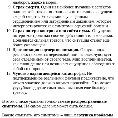
наоборот, жарко в мороз.
Страх смерти.
Один из наиболее пугающих аспектов
панической атаки – внезапное и интенсивное ощущение
скорой смерти. Это связано с учащённым
сердцебиением или затрудненным дыханием, которые
интерпретируются как симптомы серьезной болезни.
Страх потери контроля или сойти с ума.
. Ощущение
потери контроля над своими действиями или мыслями.
Появляется сильная тревога, что ситуация станет еще
более ужасающей.
Дереализация и деперсонализация.
Окружающая
реальность кажется нереальной или человек чувствует
себя отделенным от своего тела. Мир воспринимается,
как сновидение или возникает ощущение наблюдения за
собой со стороны.
Чувство надвигающейся катастрофы.
Не
подтвержденное реальными фактами предчувствие, что
что-то ужасное должно вот-вот произойти. Это может
усугублять другие симптомы, вызывая еще большую
тревогу.
В этом списке указаны только
самые распространенные
симптомы.
На самом деле их может быть больше.
Важно отметить, что симптомы – лишь
верхушка проблемы
,